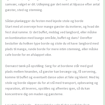
samvær, valget er dit. Udlejning gør det nemt at tilpasse efter antal
gæster, sted og stemning.
Sådan planlægger du festen med lejede stole og borde
Start med at overveje hvor mange gæster du inviterer, og hvad din
fest skal rumme. Er det buffet, middag ved langbord, eller måske
en kombination med lounge område, buffet og dans? Derefter
beslutter du hvilken type borde og stole du vil have: langbord med
plads til mange, runde borde for mere intim stemning, eller måske
cafe borde for en afslappet vibe.
Dernæst tænk på opstilling: Sørg for at bordene står med god
plads mellem hinanden, så gæster kan bevæge sig, få servering,
komme til buffet og eventuelt danse uden at føle sig klemt. Med lej
stole og borde slipper du for at stå med transport, opbevaring og
reparation, alt leveres, opstilles og afhentes igen, så du kan
koncentrere dig om maden og gæsterne.