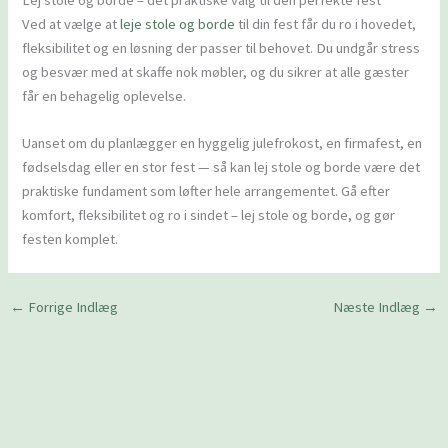
Lej stole og borde – det praktiske valg til den perfekte fest
Ved at vælge at
leje stole og borde
til din fest får du ro i hovedet,
fleksibilitet og en løsning der passer til behovet. Du undgår stress
og besvær med at skaffe nok møbler, og du sikrer at alle gæster
får en behagelig oplevelse.
Uanset om du planlægger en hyggelig julefrokost, en firmafest, en
fødselsdag eller en stor fest — så kan lej stole og borde være det
praktiske fundament som løfter hele arrangementet. Gå efter
komfort, fleksibilitet og ro i sindet – lej stole og borde, og gør
festen komplet.
←
Forrige Indlæg
Næste Indlæg
→