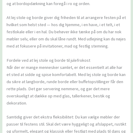
og at bordopdækning kan foregå i ro og orden.
At lej stole og borde giver dig friheden til at arrangere festen på et
hvilket som helst sted — hos dig hjemme, i en have, i et telt, i et
festlokale eller i en hal. Du behøver ikke tænke på om du har nok
møbler selv, eller om du skal låne rundt. Med udlejning kan du nøjes
med at fokusere på invitationer, mad og festlig stemning.
Fordele ved at lej stole og borde til julefrokost
Når der er mange mennesker samlet, er det essentielt at alle har
et sted at sidde og spise komfortabelt. Med lej stole og borde kan
du sikre at langborde, runde borde eller buffetopstillinger får den
rette plads. Det gør servering nemmere, og gør det mere
overskueligt at dække op med glas, tallerkener, bestik og
dekoration.
Samtidig giver det ekstra fleksibilitet: Du kan vælge møbler der
passer til festens stil. Skal det være hyggeligt og afslappet, rustikt
og uformelt, elegant og klassisk eller festligt med plads til dans og